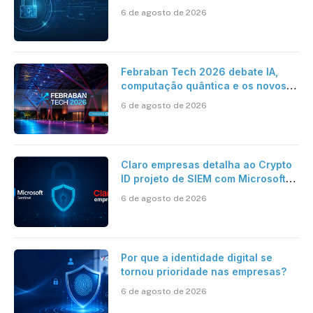
da HST e Diazero
6 de agosto de 2026
Febraban Tech 2026 debate IA,
computação quântica e os novos
desafios da tecnologia bancária
6 de agosto de 2026
Claro empresas detalha ao Crypto
ID projeto de SIEM com Microsoft
Sentinel, IA e resposta
6 de agosto de 2026
automatizada
Por que a identidade digital se
tornou prioridade nas empresas?
6 de agosto de 2026