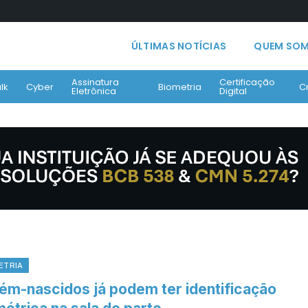
ÚLTIMAS NOTÍCIAS
QUEM SO
Assinatura
Certificação
lk
Cyber
Biometria
C
Eletrônica
Digital
ETRIA
ém-nascidos já podem ter identificação