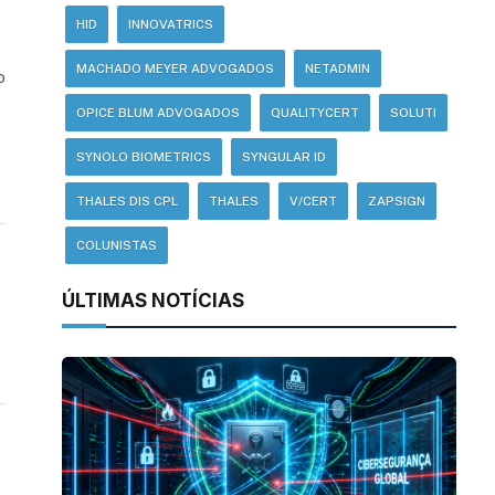
HID
INNOVATRICS
MACHADO MEYER ADVOGADOS
NETADMIN
o
OPICE BLUM ADVOGADOS
QUALITYCERT
SOLUTI
SYNOLO BIOMETRICS
SYNGULAR ID
THALES DIS CPL
THALES
V/CERT
ZAPSIGN
COLUNISTAS
ÚLTIMAS NOTÍCIAS