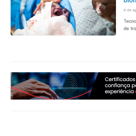
biom
6 de a
Tecno
de tr