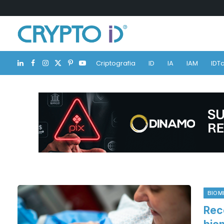
Criptografia
ID
IA
IAM
IDTa
LinkedIn
Facebook
Instagram
X
Pinterest
YouTube
(Twitter)
BIOM
Rec