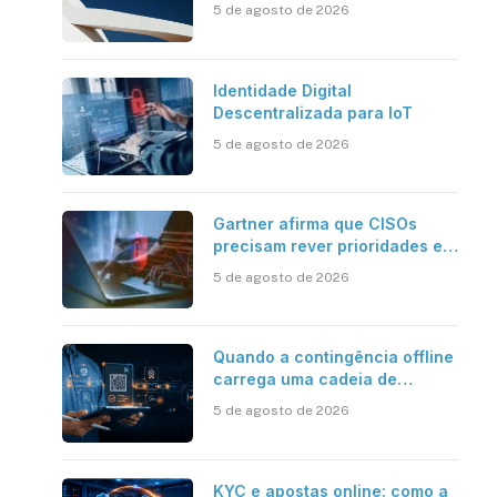
centro do Estado inteligente
5 de agosto de 2026
Identidade Digital
Descentralizada para IoT
5 de agosto de 2026
Gartner afirma que CISOs
precisam rever prioridades em
segurança cibernética para
5 de agosto de 2026
enfrentar os desafios
impostos pela Inteligência
Artificial
Quando a contingência offline
carrega uma cadeia de
confiança
5 de agosto de 2026
KYC e apostas online: como a