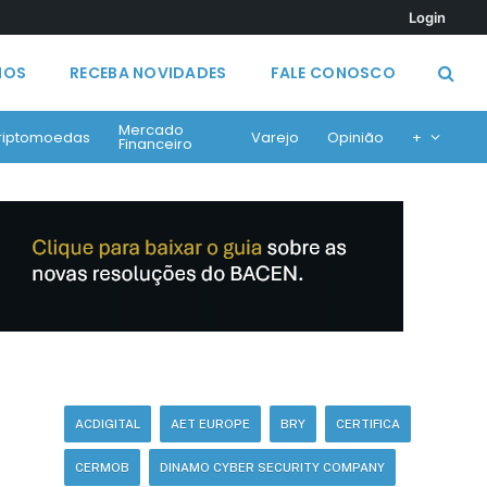
Login
MOS
RECEBA NOVIDADES
FALE CONOSCO
Mercado
riptomoedas
Varejo
Opinião
+
Financeiro
ACDIGITAL
AET EUROPE
BRY
CERTIFICA
CERMOB
DINAMO CYBER SECURITY COMPANY