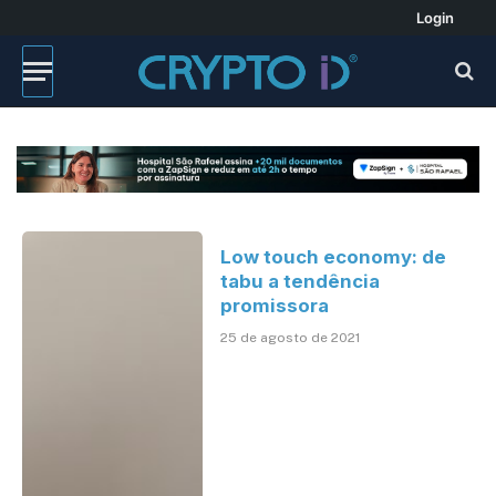
Login
Low touch economy: de
tabu a tendência
promissora
25 de agosto de 2021