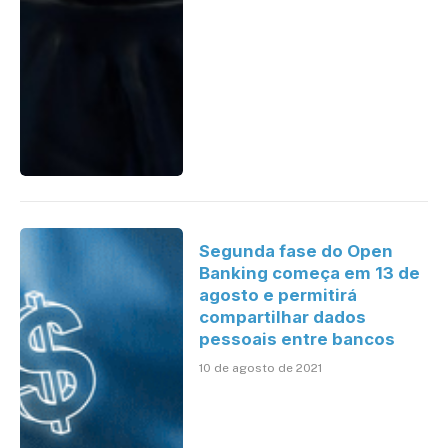
Segunda fase do Open
Banking começa em 13 de
agosto e permitirá
compartilhar dados
pessoais entre bancos
10 de agosto de 2021