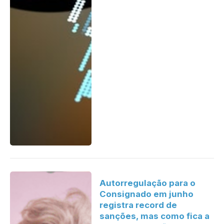
Autorregulação para o
Consignado em junho
registra record de
sanções, mas como fica a