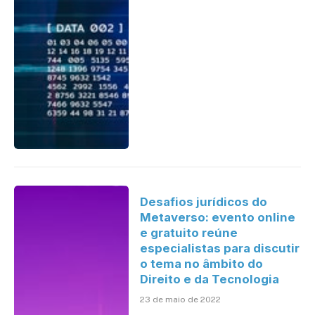
Desafios jurídicos do
Metaverso: evento online
e gratuito reúne
especialistas para discutir
o tema no âmbito do
Direito e da Tecnologia
23 de maio de 2022