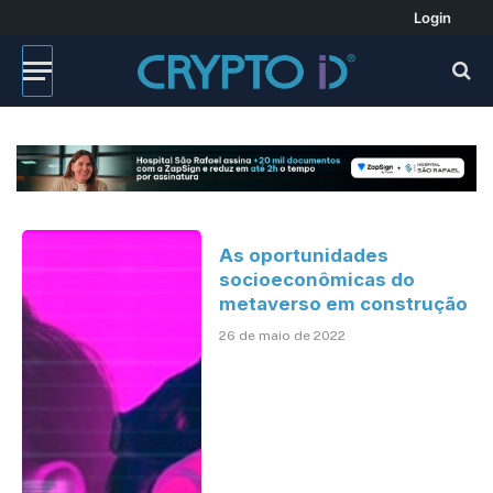
Login
As oportunidades
socioeconômicas do
metaverso em construção
26 de maio de 2022