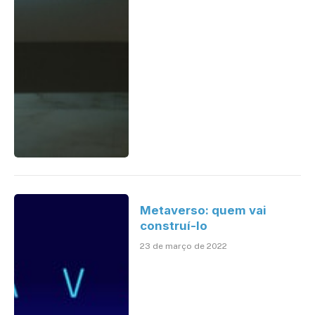
Metaverso: quem vai
construí-lo
23 de março de 2022