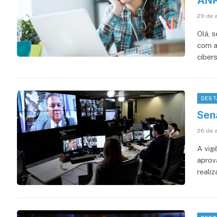
ANP
29 de 
Olá, 
com as
ciber
DEST
Sen
26 de 
A vigê
aprov
realiz