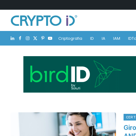
Criptografia
ID
IA
IAM
IDTa
LinkedIn
Facebook
Instagram
X
Pinterest
YouTube
(Twitter)
CERT
Giro