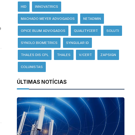
HID
INNOVATRICS
MACHADO MEYER ADVOGADOS
NETADMIN
e
OPICE BLUM ADVOGADOS
QUALITYCERT
SOLUTI
SYNOLO BIOMETRICS
SYNGULAR ID
THALES DIS CPL
THALES
V/CERT
ZAPSIGN
COLUNISTAS
ÚLTIMAS NOTÍCIAS