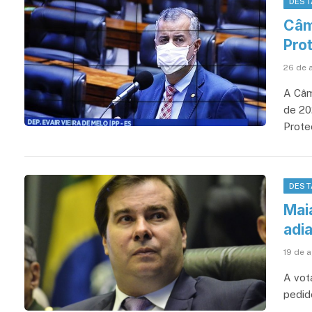
DEST
Câm
Pro
26 de 
A Câm
de 20
Prote
DEST
Mai
adi
19 de 
A vot
pedid