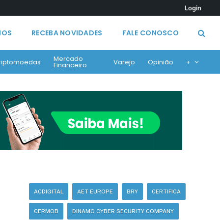
Login
MOS
RECEBA NOVIDADES
FALE CONOSCO
Mercado
riptomoedas
Varejo
Opinião
+
Financeiro
ACDIGITAL
AET EUROPE
BRY
CERTIFICA
CERMOB
DINAMO CYBER SECURITY COMPANY