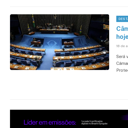
DEST
Câm
hoje
18 de 
Será 
Câmar
Prote