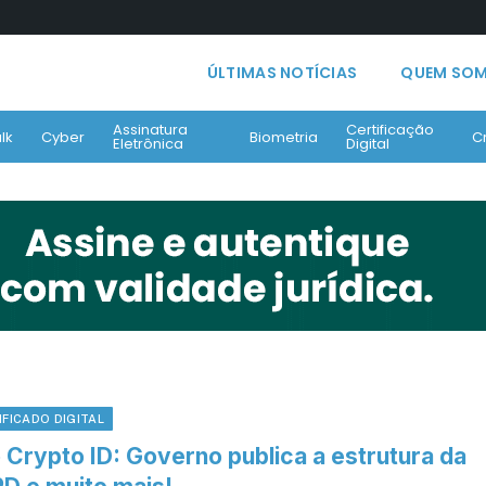
ÚLTIMAS NOTÍCIAS
QUEM SO
Assinatura
Certificação
lk
Cyber
Biometria
C
Eletrônica
Digital
IFICADO DIGITAL
 Crypto ID: Governo publica a estrutura da