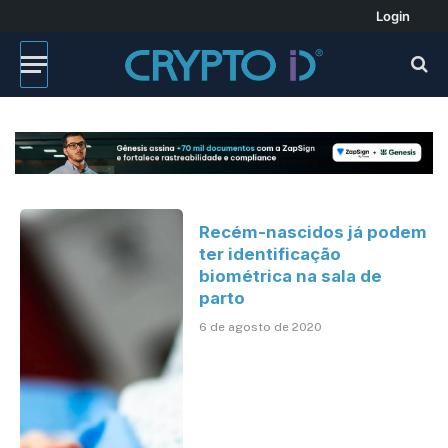
Login
Recém-nascidos já podem
ter identificação
biométrica na sala de
parto
6 de agosto de 2020