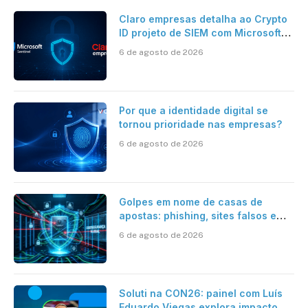
Claro empresas detalha ao Crypto
ID projeto de SIEM com Microsoft
Sentinel, IA e resposta
6 de agosto de 2026
automatizada
Por que a identidade digital se
tornou prioridade nas empresas?
6 de agosto de 2026
Golpes em nome de casas de
apostas: phishing, sites falsos e
como se proteger
6 de agosto de 2026
Soluti na CON26: painel com Luís
Eduardo Viegas explora impacto de