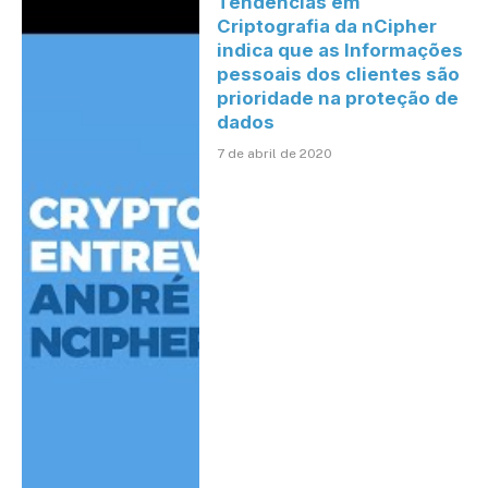
Tendências em
Criptografia da nCipher
indica que as Informações
pessoais dos clientes são
prioridade na proteção de
dados
7 de abril de 2020