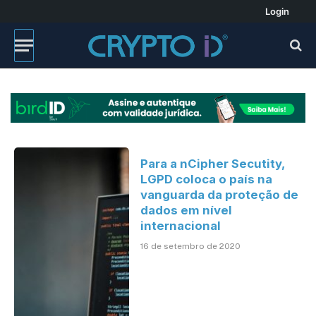
Login
Para a nCipher Secutity,
LGPD coloca o país na
vanguarda da proteção de
dados em nível
internacional
16 de setembro de 2020