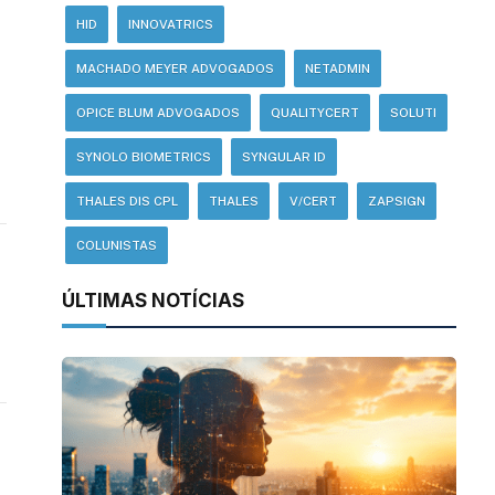
HID
INNOVATRICS
MACHADO MEYER ADVOGADOS
NETADMIN
OPICE BLUM ADVOGADOS
QUALITYCERT
SOLUTI
SYNOLO BIOMETRICS
SYNGULAR ID
THALES DIS CPL
THALES
V/CERT
ZAPSIGN
COLUNISTAS
ÚLTIMAS NOTÍCIAS