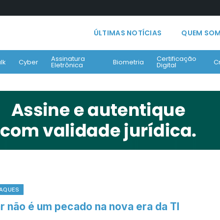
ÚLTIMAS NOTÍCIAS
QUEM SO
Assinatura
Certificação
lk
Cyber
Biometria
C
Eletrônica
Digital
AQUES
ar não é um pecado na nova era da TI