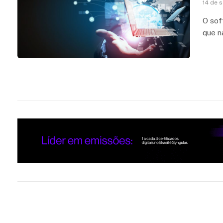
14 de 
O sof
que n