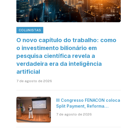
COLUNISTAS
O novo capítulo do trabalho: como
o investimento bilionário em
pesquisa científica revela a
verdadeira era da inteligência
artificial
7 de agosto de 2026
III Congresso FENACON coloca
Split Payment, Reforma
Tributária e IA no centro dos
7 de agosto de 2026
debates