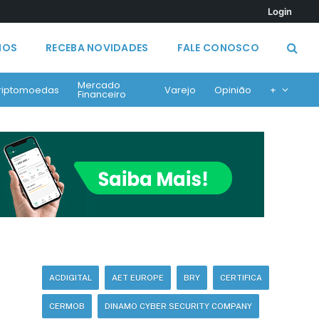
Login
MOS
RECEBA NOVIDADES
FALE CONOSCO
Mercado
riptomoedas
Varejo
Opinião
+
Financeiro
ACDIGITAL
AET EUROPE
BRY
CERTIFICA
CERMOB
DINAMO CYBER SECURITY COMPANY