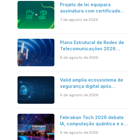
Projeto de lei equipara
assinatura com certificado
digital ICP-Brasil ao
7 de agosto de 2026
reconhecimento de firma em
cartório
Plano Estrutural de Redes de
Telecomunicações 2026
aponta avanço da cobertura
6 de agosto de 2026
móvel, mas mantém desafio
Valid amplia ecossistema de
segurança digital após
aquisições da HST e Diazero
6 de agosto de 2026
Febraban Tech 2026 debate
IA, computação quântica e os
novos desafios da tecnologia
6 de agosto de 2026
bancária