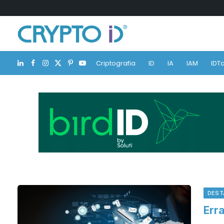
Criptografia
ID
IA
IAM
IDTa
LinkedIn
Facebook
Instagram
X
Pinterest
YouTube
(Twitter)
DEST
Err