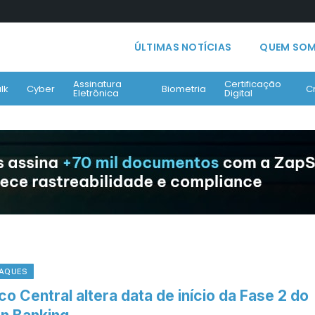
ÚLTIMAS NOTÍCIAS
QUEM SO
Assinatura
Certificação
lk
Cyber
Biometria
C
Eletrônica
Digital
AQUES
o Central altera data de início da Fase 2 do