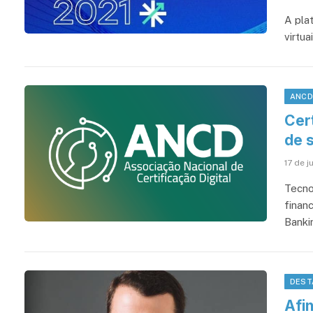
A pla
virtu
ANC
Cert
de 
17 de j
Tecnol
finan
Banki
DEST
Afin