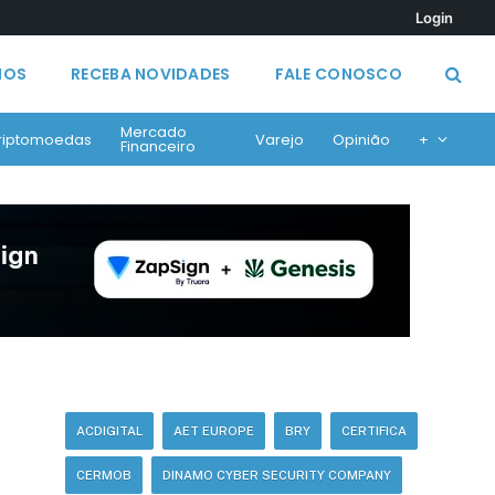
Login
MOS
RECEBA NOVIDADES
FALE CONOSCO
Mercado
riptomoedas
Varejo
Opinião
+
Financeiro
ACDIGITAL
AET EUROPE
BRY
CERTIFICA
CERMOB
DINAMO CYBER SECURITY COMPANY