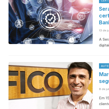
CERT
Ser
cert
Ban
13 de j
A Ser
digit
AUTE
Mar
seg
8 de ju
Em 15
clien