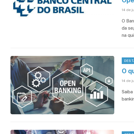
Ope
14 de j
O Ban
da se
na qui
DEST
O q
14 de j
Saiba
banki