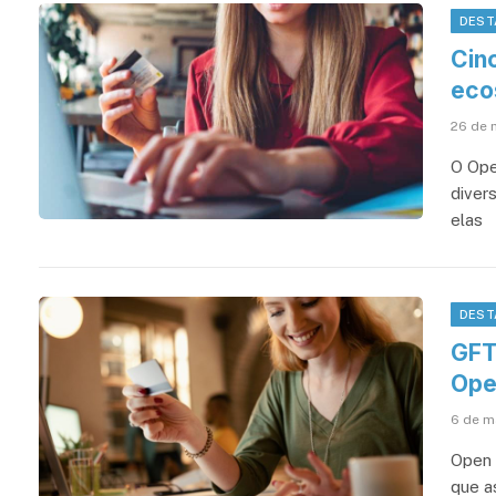
DEST
Cinc
eco
26 de 
O Ope
diver
elas
DEST
GFT
Ope
6 de m
Open 
que a