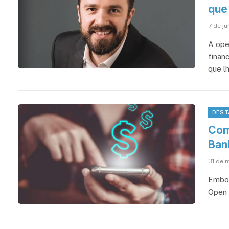
que
7 de j
A ope
finan
que l
DEST
Com
Ban
31 de 
Embor
Open 