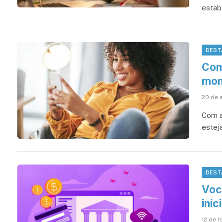
estab
DEST
Com
mom
20 de a
Com a
estej
DEST
Voc
inic
12 de f