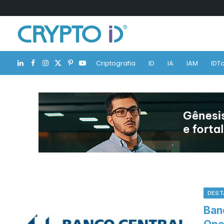
Criptografia
ID
IA
IAM
IDTa
LinkedIn
Facebook
Instagram
X
Pinterest
YouTube
(Twitter)
DEST
Banc