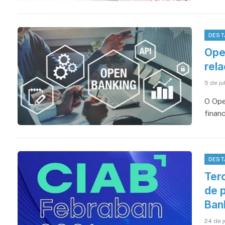
DEST
Ope
rela
5 de ju
O Ope
finan
DEST
Ter
de 
Ban
24 de 