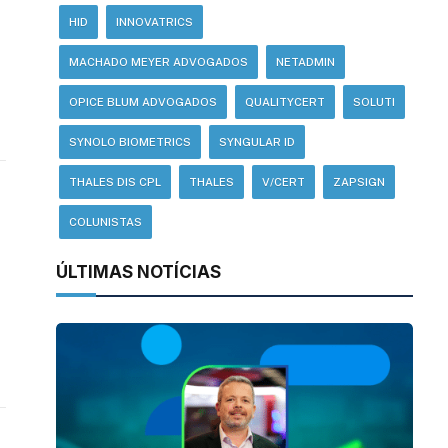
HID
INNOVATRICS
MACHADO MEYER ADVOGADOS
NETADMIN
OPICE BLUM ADVOGADOS
QUALITYCERT
SOLUTI
SYNOLO BIOMETRICS
SYNGULAR ID
THALES DIS CPL
THALES
V/CERT
ZAPSIGN
COLUNISTAS
ÚLTIMAS NOTÍCIAS