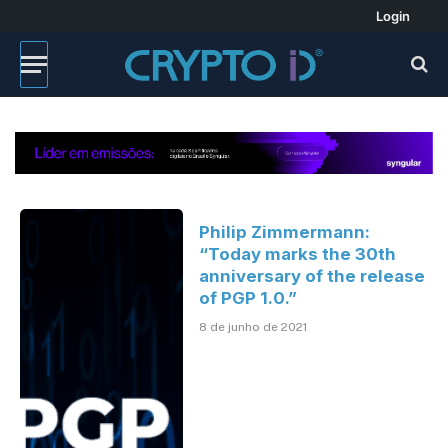
Login
Philip Zimmermann:
“Today marks the 30th
anniversary of the release
of PGP 1.0.”
8 de junho de 2021