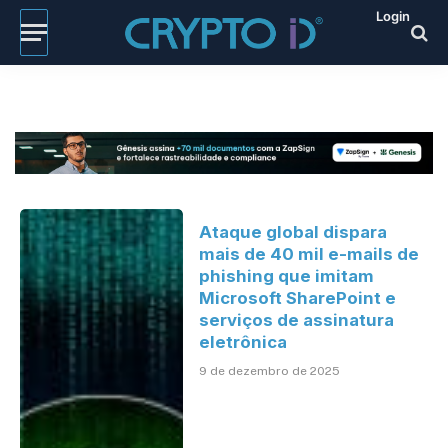
Login
Ataque global dispara
mais de 40 mil e-mails de
phishing que imitam
Microsoft SharePoint e
serviços de assinatura
eletrônica
9 de dezembro de 2025