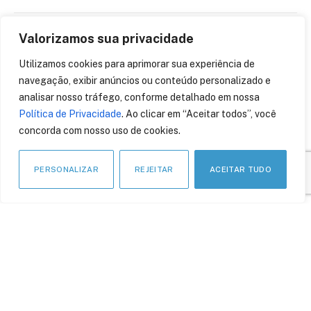
Valorizamos sua privacidade
Ataques de phishing
viram tendência após
Utilizamos cookies para aprimorar sua experiência de
“apagão cibernético”,
navegação, exibir anúncios ou conteúdo personalizado e
revela ISH Tecnologia
analisar nosso tráfego, conforme detalhado em nossa
26 de julho de 2024
Política de Privacidade
. Ao clicar em “Aceitar todos”, você
concorda com nosso uso de cookies.
PERSONALIZAR
REJEITAR
ACEITAR TUDO