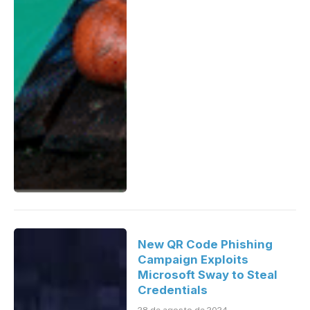
New QR Code Phishing
Campaign Exploits
Microsoft Sway to Steal
Credentials