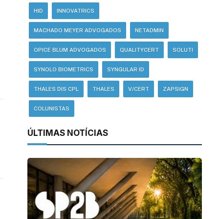
HID
INNOVATRICS
MACHADO MEYER ADVOGADOS
NETADMIN
OPICE BLUM ADVOGADOS
QUALITYCERT
SOLUTI
SYNOLO BIOMETRICS
SYNGULAR ID
THALES DIS CPL
THALES
V/CERT
ZAPSIGN
COLUNISTAS
ÚLTIMAS NOTÍCIAS