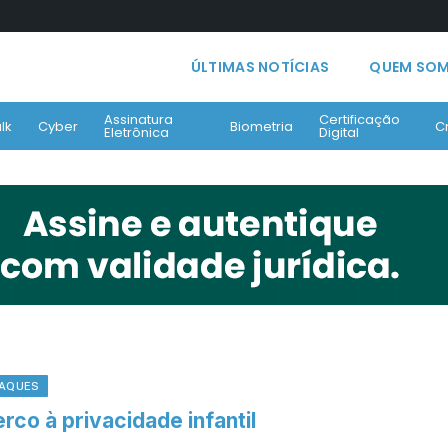
ÚLTIMAS NOTÍCIAS
QUEM SO
Assinatura
Certificação
lk
Cyber
Biometria
C
Eletrônica
Digital
AQUES
rco à privacidade infantil