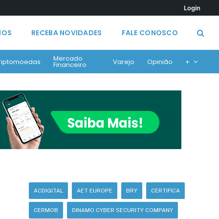
Login
MOS
RECEBA NOVIDADES
FALE CONOSCO
Mercado
riptomoedas
Varejo
Opinião
+
Financeiro
ACDIGITAL
AET EUROPE
BRY
CERTIFICA
CERMOB
DINAMO CYBER SECURITY COMPANY