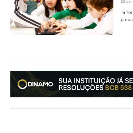
26 de 
Já fo
preoc