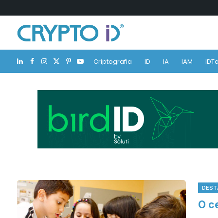
Criptografia
ID
IA
IAM
IDTa
LinkedIn
Facebook
Instagram
X
Pinterest
YouTube
(Twitter)
DEST
O ce