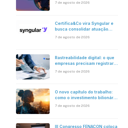
stablecoins e risco onchain
7 de agosto de 2026
Certifica&Co vira Syngular e
busca consolidar atuação
além da certificação digital
7 de agosto de 2026
Rastreabilidade digital: o que
empresas precisam registrar
em jornadas digitais?
7 de agosto de 2026
O novo capítulo do trabalho:
como o investimento bilionário
em pesquisa científica revela
7 de agosto de 2026
a verdadeira era da
inteligência artificial
III Congresso FENACON coloca