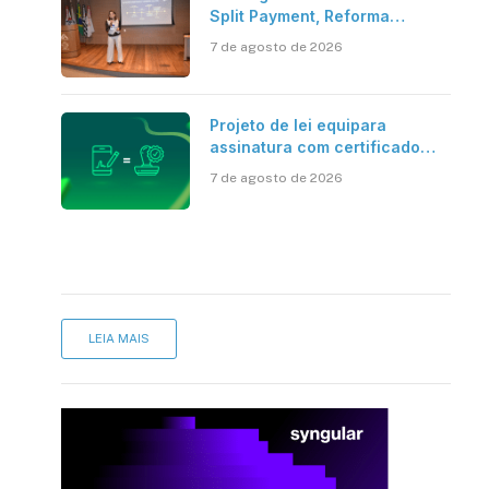
Split Payment, Reforma
Tributária e IA no centro dos
7 de agosto de 2026
debates
Projeto de lei equipara
assinatura com certificado
digital ICP-Brasil ao
7 de agosto de 2026
reconhecimento de firma em
cartório
LEIA MAIS