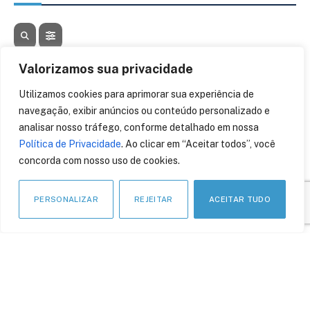
AGOSTO, 2026
Valorizamos sua privacidade
05
Utilizamos cookies para aprimorar sua experiência de
CONTA AZUL CON 26
06
navegação, exibir anúncios ou conteúdo personalizado e
AGO
analisar nosso tráfego, conforme detalhado em nossa
Política de Privacidade
. Ao clicar em “Aceitar todos”, você
12
BLOCKCHAIN RIO 2026
13
concorda com nosso uso de cookies.
AGO
PERSONALIZAR
REJEITAR
ACEITAR TUDO
24
FEBRABAN TECH 2026
26
FEBRABAN TECH 2026 AGORA
AGO
NO DISTRITO ANHEMBI EM SÃO PAULO