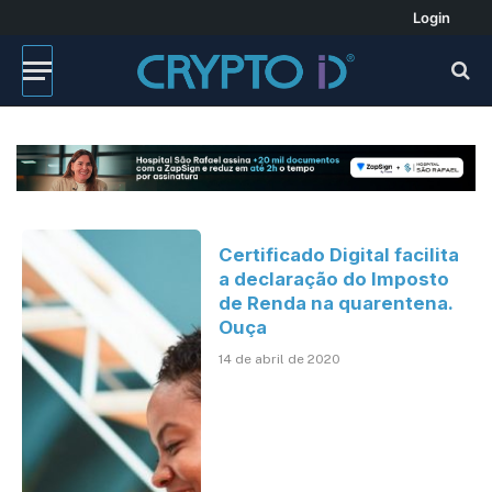
Login
Certificado Digital facilita
a declaração do Imposto
de Renda na quarentena.
Ouça
14 de abril de 2020