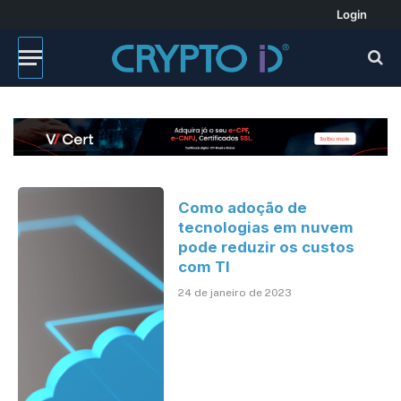
Login
Como adoção de
tecnologias em nuvem
pode reduzir os custos
com TI
24 de janeiro de 2023