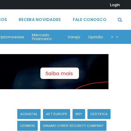
Login
MOS
RECEBA NOVIDADES
FALE CONOSCO
Mercado
riptomoedas
Varejo
Opinião
+
Financeiro
ACDIGITAL
AET EUROPE
BRY
CERTIFICA
CERMOB
DINAMO CYBER SECURITY COMPANY