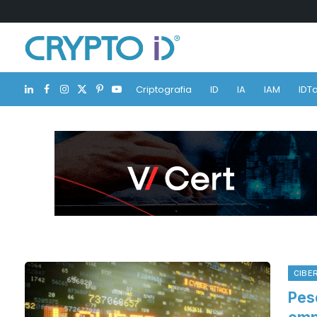
Criptografia
ID
IA
IAM
IDTa
LinkedIn
Facebook
Instagram
X
Pinterest
YouTube
(Twitter)
CIBE
Pes