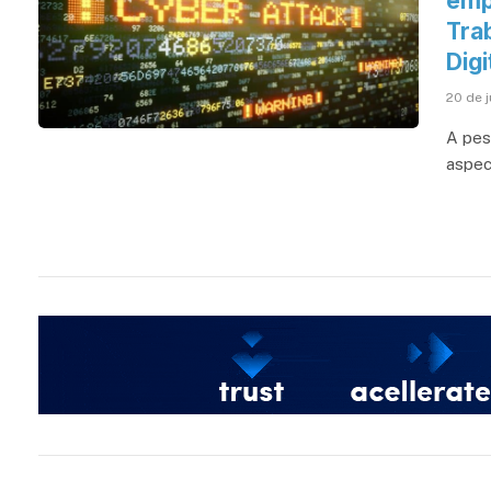
emp
Tra
Digi
20 de 
A pes
aspec