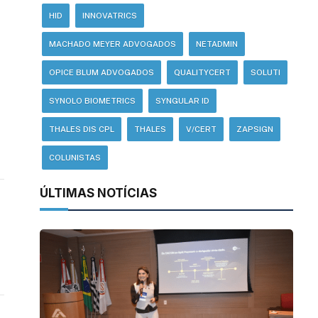
HID
INNOVATRICS
MACHADO MEYER ADVOGADOS
NETADMIN
OPICE BLUM ADVOGADOS
QUALITYCERT
SOLUTI
SYNOLO BIOMETRICS
SYNGULAR ID
THALES DIS CPL
THALES
V/CERT
ZAPSIGN
COLUNISTAS
ÚLTIMAS NOTÍCIAS