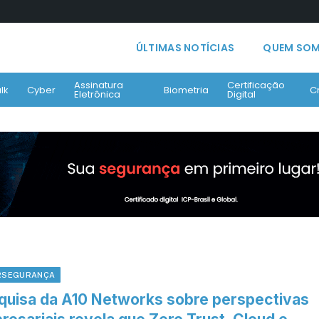
ÚLTIMAS NOTÍCIAS
QUEM SO
Assinatura
Certificação
lk
Cyber
Biometria
C
Eletrônica
Digital
RSEGURANÇA
quisa da A10 Networks sobre perspectivas