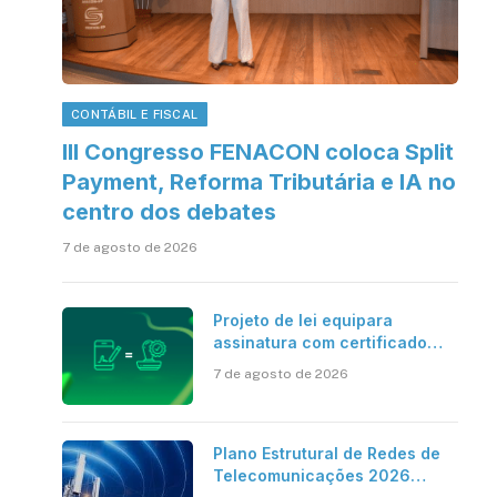
CONTÁBIL E FISCAL
III Congresso FENACON coloca Split
Payment, Reforma Tributária e IA no
centro dos debates
7 de agosto de 2026
Projeto de lei equipara
assinatura com certificado
digital ICP-Brasil ao
7 de agosto de 2026
reconhecimento de firma em
cartório
Plano Estrutural de Redes de
Telecomunicações 2026