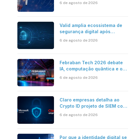
aponta avanço da cobertura
6 de agosto de 2026
móvel, mas mantém desafio
Valid amplia ecossistema de
segurança digital após
aquisições da HST e Diazero
6 de agosto de 2026
Febraban Tech 2026 debate
IA, computação quântica e os
novos desafios da tecnologia
6 de agosto de 2026
bancária
Claro empresas detalha ao
Crypto ID projeto de SIEM com
Microsoft Sentinel, IA e
6 de agosto de 2026
resposta automatizada
Por que a identidade digital se