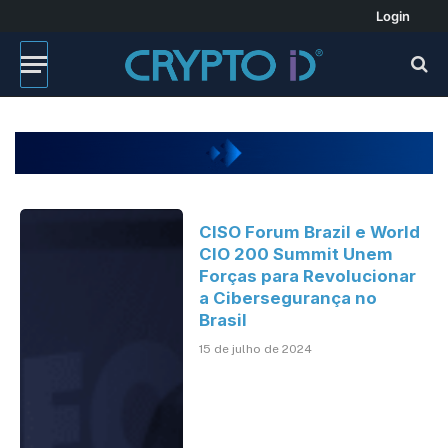
Login
CISO Forum Brazil e World
CIO 200 Summit Unem
Forças para Revolucionar
a Cibersegurança no
Brasil
15 de julho de 2024