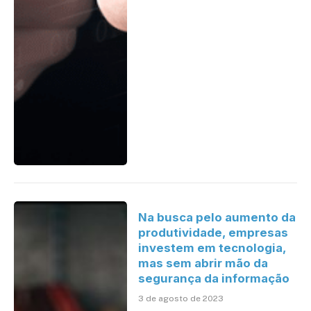
Na busca pelo aumento da
produtividade, empresas
investem em tecnologia,
mas sem abrir mão da
segurança da informação
3 de agosto de 2023