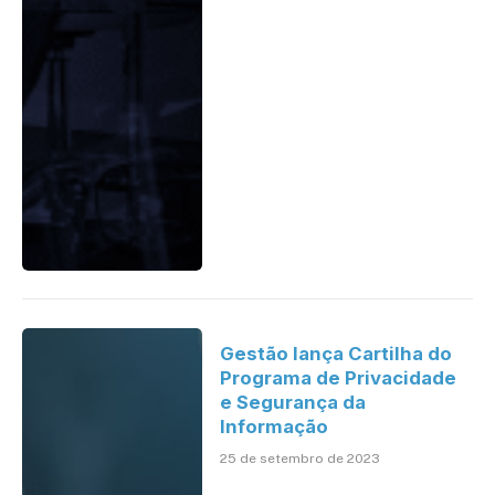
Gestão lança Cartilha do
Programa de Privacidade
e Segurança da
Informação
25 de setembro de 2023