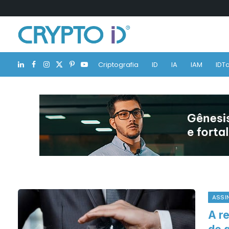
Criptografia
ID
IA
IAM
IDTa
LinkedIn
Facebook
Instagram
X
Pinterest
YouTube
(Twitter)
ASSI
A r