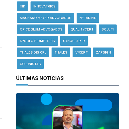
HID
INNOVATRICS
MACHADO MEYER ADVOGADOS
NETADMIN
OPICE BLUM ADVOGADOS
QUALITYCERT
SOLUTI
SYNOLO BIOMETRICS
SYNGULAR ID
THALES DIS CPL
THALES
V/CERT
ZAPSIGN
COLUNISTAS
ÚLTIMAS NOTÍCIAS