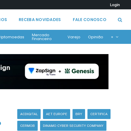
Login
MOS
RECEBA NOVIDADES
FALE CONOSCO
Mercado
riptomoedas
Varejo
Opinião
+
Financeiro
ACDIGITAL
AET EUROPE
BRY
CERTIFICA
o
CERMOB
DINAMO CYBER SECURITY COMPANY