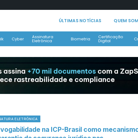
ÚLTIMAS NOTÍCIAS
QUEM SO
Assinatura
Certificação
lk
Cyber
Biometria
C
Eletrônica
Digital
NATURA ELETRÔNICA
evogabilidade na ICP-Brasil como mecanism