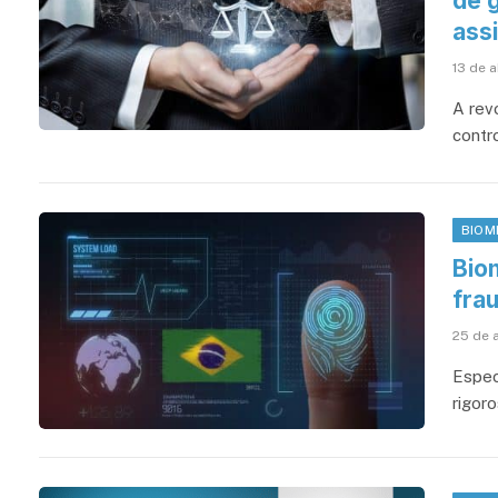
de g
assi
13 de a
A revo
contro
BIOM
Bio
fra
25 de 
Espec
rigor