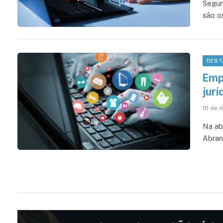
Segun
são o
DEST
Emp
jurí
15 de 
Na abe
Abran