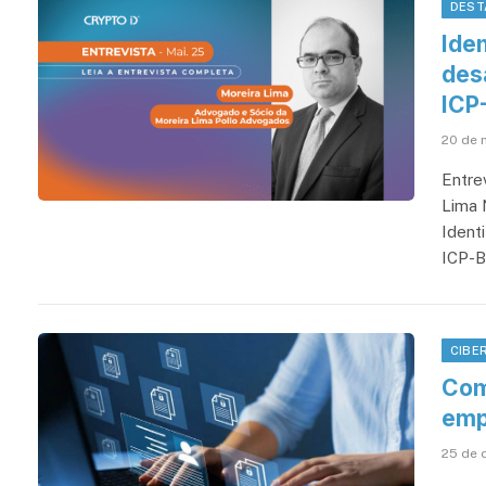
DEST
Iden
desa
ICP
20 de 
Entre
Lima 
Identi
ICP-Br
CIBE
Com
emp
25 de 