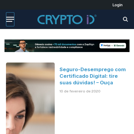
Login
Seguro-Desemprego com
Certificado Digital: tire
suas dúvidas! – Ouça
10 de fevereiro de 2020