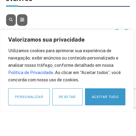
AGOSTO, 2026
Valorizamos sua privacidade
05
CONTA AZUL CON 26
06
Utilizamos cookies para aprimorar sua experiência de
AGO
navegação, exibir anúncios ou conteúdo personalizado e
analisar nosso tráfego, conforme detalhado em nossa
12
BLOCKCHAIN RIO 2026
13
Política de Privacidade
. Ao clicar em “Aceitar todos”, você
concorda com nosso uso de cookies.
AGO
24
FEBRABAN TECH 2026
PERSONALIZAR
REJEITAR
ACEITAR TUDO
26
FEBRABAN TECH 2026 AGORA
AGO
NO DISTRITO ANHEMBI EM SÃO PAULO