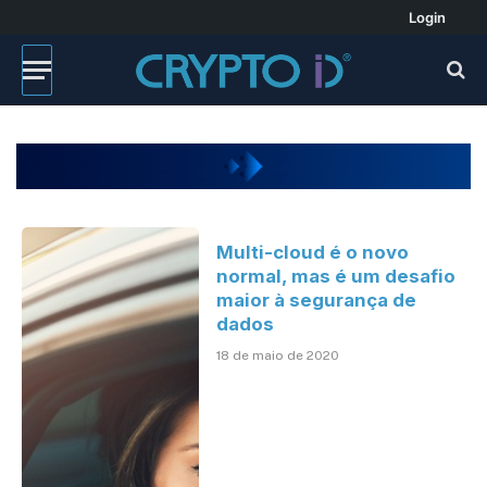
Login
Multi-cloud é o novo
normal, mas é um desafio
maior à segurança de
dados
18 de maio de 2020