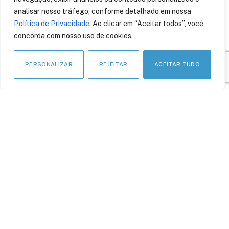
Patch Tuesday de Março
analisar nosso tráfego, conforme detalhado em nossa
traz correção para FREAK
Política de Privacidade
. Ao clicar em “Aceitar todos”, você
11 de março de 2015
concorda com nosso uso de cookies.
PERSONALIZAR
REJEITAR
ACEITAR TUDO