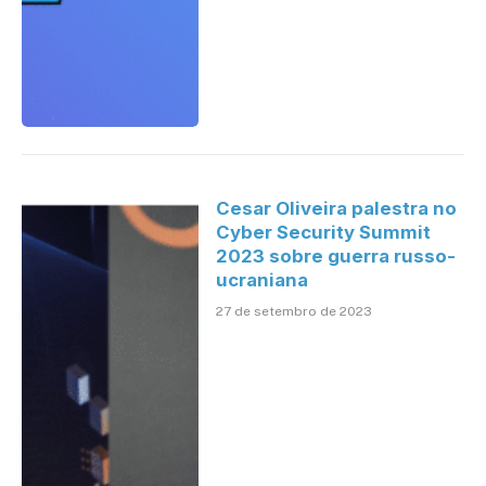
Cesar Oliveira palestra no
Cyber Security Summit
2023 sobre guerra russo-
ucraniana
27 de setembro de 2023