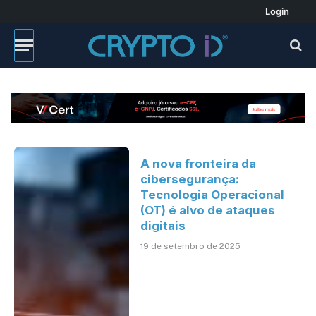
Login
A nova fronteira da
cibersegurança:
Tecnologia Operacional
(OT) é alvo de ataques
digitais
19 de setembro de 2025