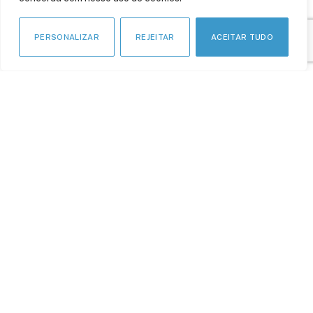
PERSONALIZAR
REJEITAR
ACEITAR TUDO
Como a convergência TI
/TO está mudando o jogo
da segurança cibernética?
5 de setembro de 2023