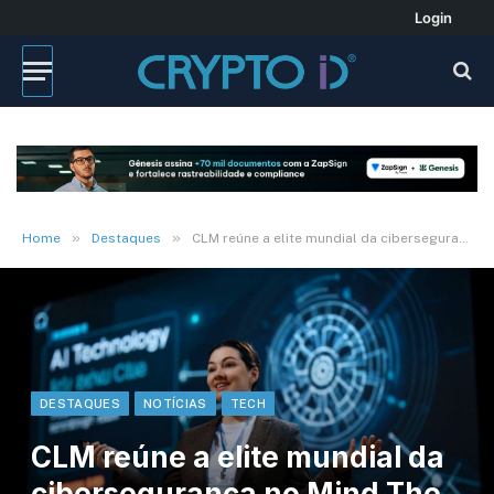
Login
»
»
Home
Destaques
CLM reúne a elite mundial da cibersegurança no Mind The Sec
DESTAQUES
NOTÍCIAS
TECH
CLM reúne a elite mundial da
cibersegurança no Mind The