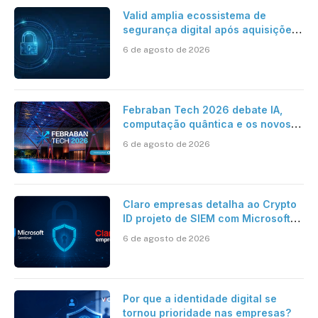
Valid amplia ecossistema de
segurança digital após aquisições
da HST e Diazero
6 de agosto de 2026
Febraban Tech 2026 debate IA,
computação quântica e os novos
desafios da tecnologia bancária
6 de agosto de 2026
Claro empresas detalha ao Crypto
ID projeto de SIEM com Microsoft
Sentinel, IA e resposta
6 de agosto de 2026
automatizada
Por que a identidade digital se
tornou prioridade nas empresas?