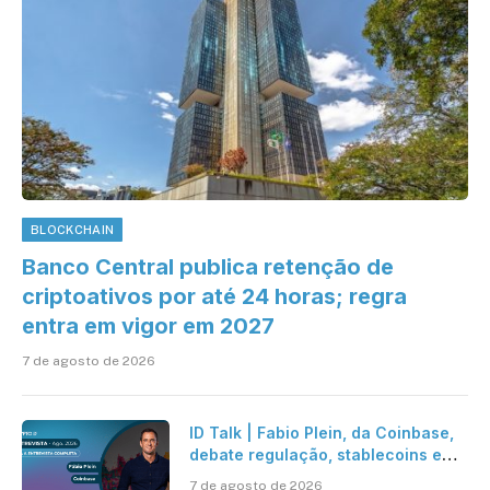
BLOCKCHAIN
Banco Central publica retenção de
criptoativos por até 24 horas; regra
entra em vigor em 2027
7 de agosto de 2026
ID Talk | Fabio Plein, da Coinbase,
debate regulação, stablecoins e
risco onchain
7 de agosto de 2026