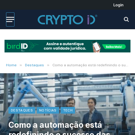
Login
»
»
Home
Destaques
Como a automação está redefinindo o sucesso das empresas
DESTAQUES
NOTÍCIAS
TECH
Como a automação está
redefinindo o sucesso das