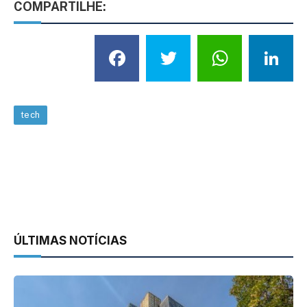
COMPARTILHE:
Facebook
Twitter
What
L
tech
ÚLTIMAS NOTÍCIAS