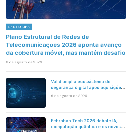
DESTAQUES
Plano Estrutural de Redes de
Telecomunicações 2026 aponta avanço
da cobertura móvel, mas mantém desafio
6 de agosto de 2026
Valid amplia ecossistema de
segurança digital após aquisições
da HST e Diazero
6 de agosto de 2026
Febraban Tech 2026 debate IA,
computação quântica e os novos