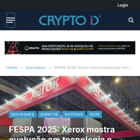
Login
»
»
Home
Destaques
FESPA 2025: Xerox mostra evolução em tecnologia e inovação na indústria gráfica
DESTAQUES
EVENTOS
NOTÍCIAS
TECH
FESPA 2025: Xerox mostra
evolução em tecnologia e