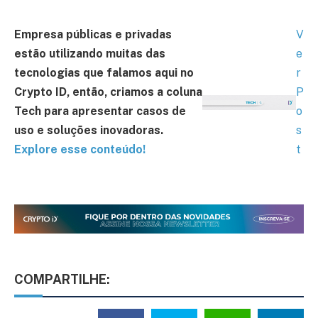
Empresa públicas e privadas
V
estão utilizando muitas das
e
tecnologias que falamos aqui no
r
Crypto ID, então, criamos a coluna
P
Tech para apresentar casos de
o
uso e soluções inovadoras.
s
Explore esse conteúdo!
t
COMPARTILHE: