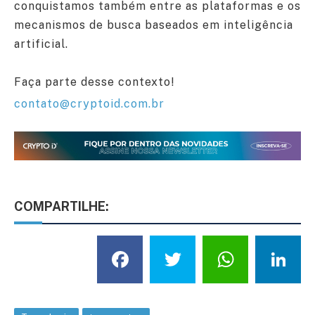
conquistamos também entre as plataformas e os
mecanismos de busca baseados em inteligência
artificial.
Faça parte desse contexto!
contato@cryptoid.com.br
COMPARTILHE:
Facebook
Twitter
What
L