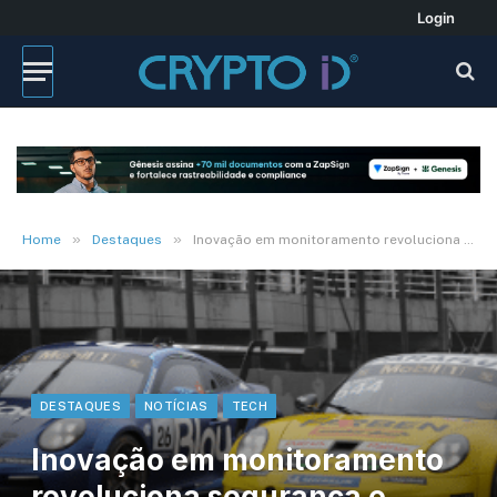
Login
»
»
Home
Destaques
Inovação em monitoramento revoluciona segurança e performance na Porsche Cup
DESTAQUES
NOTÍCIAS
TECH
Inovação em monitoramento
revoluciona segurança e