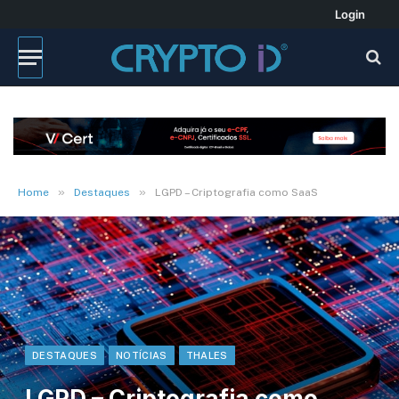
Login
»
»
Home
Destaques
LGPD – Criptografia como SaaS
DESTAQUES
NOTÍCIAS
THALES
LGPD – Criptografia como