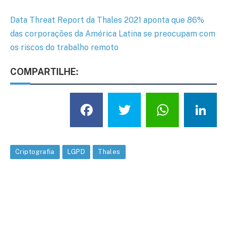
Data Threat Report da Thales 2021 aponta que 86%
das corporações da América Latina se preocupam com
os riscos do trabalho remoto
COMPARTILHE:
Facebook
Twitter
What
L
Criptografia
LGPD
Thales