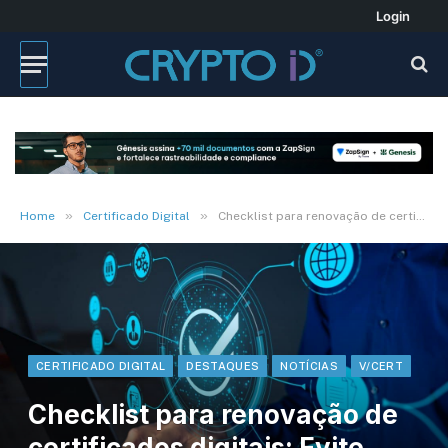
Login
»
»
Home
Certificado Digital
Checklist para renovação de certificados digitais: Evite interrupções no fim do ano
CERTIFICADO DIGITAL
DESTAQUES
NOTÍCIAS
V/CERT
Checklist para renovação de
certificados digitais: Evite