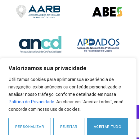
Valorizamos sua privacidade
Utilizamos cookies para aprimorar sua experiência de
navegação, exibir anúncios ou conteúdo personalizado e
analisar nosso tráfego, conforme detalhado em nossa
Política de Privacidade
. Ao clicar em “Aceitar todos”, você
concorda com nosso uso de cookies.
Produzido por: Insania
© 2014
CryptoID
. Todos os direitos reservados.
PERSONALIZAR
REJEITAR
ACEITAR TUDO
LinkedIn
Facebook
Instagram
X
Pinteres
YouT