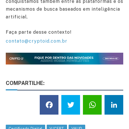
conquistamos também entre as plataformas e os
mecanismos de busca baseados em inteligência
artificial.
Faça parte desse contexto!
contato@cryptoid.com.br
COMPARTILHE:
Facebook
Twitter
What
L
Certificado Digital
V/CERT
VALID