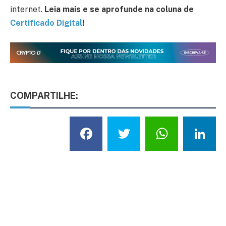
internet.
Leia mais e se aprofunde na coluna de
Certificado Digital
!
COMPARTILHE:
Facebook
Twitter
What
L