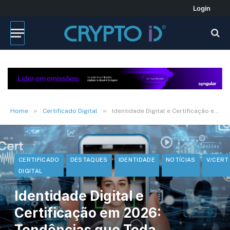
Login
»
»
Home
Certificado Digital
Identidade Digital e Certificação em 2026: Tendências que Toda Empresa Precisa Conhecer
CERTIFICADO
DESTAQUES
IDENTIDADE
NOTÍCIAS
V/CERT
DIGITAL
Identidade Digital e
Certificação em 2026:
Tendências que Toda