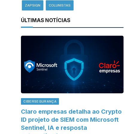
ZAPSIGN
COLUNISTAS
ÚLTIMAS NOTÍCIAS
CIBERSEGURANÇA
Claro empresas detalha ao Crypto
ID projeto de SIEM com Microsoft
Sentinel, IA e resposta