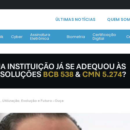
ÚLTIMAS NOTÍCIAS
QUEM SO
Assinatura
Certificação
lk
Cyber
Biometria
C
Eletrônica
Digital
l, Utilização, Evolução e Futuro – Ouça