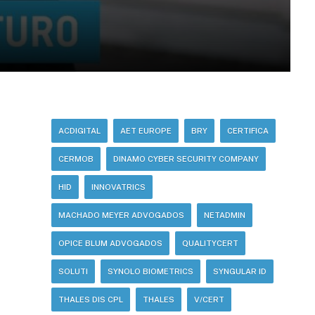
ACDIGITAL
AET EUROPE
BRY
CERTIFICA
CERMOB
DINAMO CYBER SECURITY COMPANY
HID
INNOVATRICS
MACHADO MEYER ADVOGADOS
NETADMIN
OPICE BLUM ADVOGADOS
QUALITYCERT
SOLUTI
SYNOLO BIOMETRICS
SYNGULAR ID
THALES DIS CPL
THALES
V/CERT