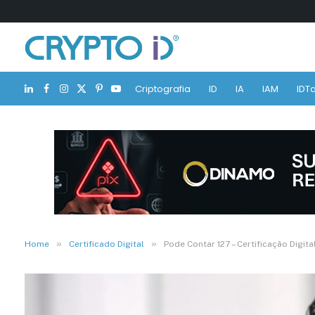
Criptografia
ID
IA
IAM
IDTa
LinkedIn
Facebook
Instagram
X
Pinterest
YouTube
(Twitter)
»
»
Home
Certificado Digital
Pode Contar 127 – Certificação Digita