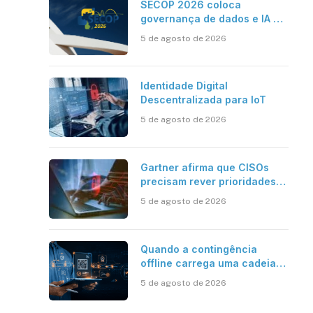
SECOP 2026 coloca
governança de dados e IA no
centro do Estado inteligente
5 de agosto de 2026
Identidade Digital
Descentralizada para IoT
5 de agosto de 2026
Gartner afirma que CISOs
precisam rever prioridades
em segurança cibernética
5 de agosto de 2026
para enfrentar os desafios
impostos pela Inteligência
Artificial
Quando a contingência
offline carrega uma cadeia
de confiança
5 de agosto de 2026