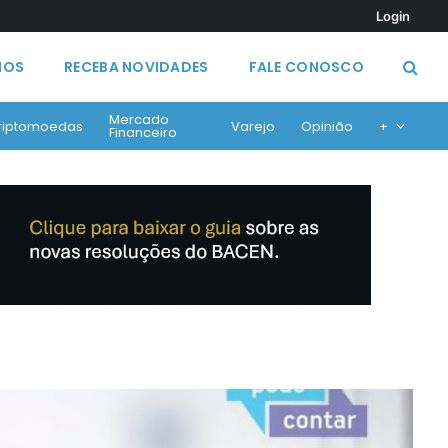
Login
MOS
RECEBA NOVIDADES
FALE CONOSCO
Mercado
riptomoedas
Varejo
Opinião
+
Financeiro