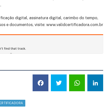
.
ficação digital, assinatura digital, carimbo do tempo,
sos e documentos, visite: www.validcertificadora.com.br
Facebook
Twitter
What
L
CERTIFICADORA