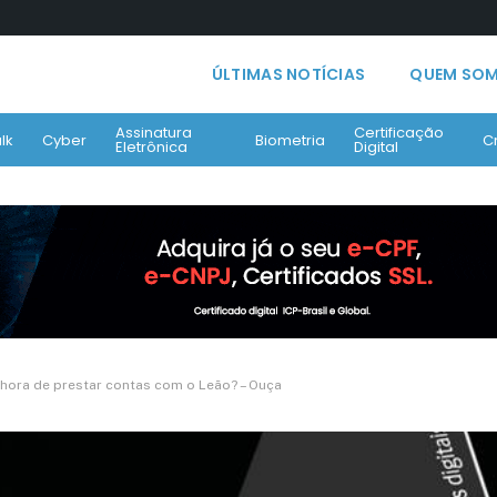
ÚLTIMAS NOTÍCIAS
QUEM SO
Assinatura
Certificação
lk
Cyber
Biometria
C
Eletrônica
Digital
a hora de prestar contas com o Leão? – Ouça