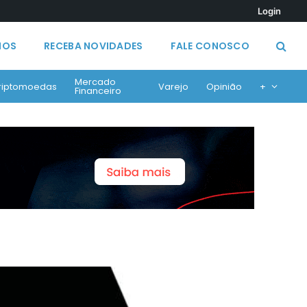
Login
MOS
RECEBA NOVIDADES
FALE CONOSCO
Mercado
riptomoedas
Varejo
Opinião
+
Financeiro