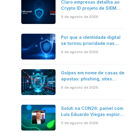
Claro empresas detalha ao
Crypto ID projeto de SIEM
com Microsoft Sentinel, IA e
6 de agosto de 2026
resposta automatizada
Por que a identidade digital
se tornou prioridade nas
empresas?
6 de agosto de 2026
Golpes em nome de casas de
apostas: phishing, sites
falsos e como se proteger
6 de agosto de 2026
sApp
inkedIn
Soluti na CON26: painel com
Luís Eduardo Viegas explora
impacto de dados e IA na
5 de agosto de 2026
eficiência da Contabilidade