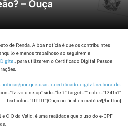
eão? – Ouça
sto de Renda. A boa notícia é que os contribuintes
anquilo e menos trabalhoso ao seguirem a
 Digital
, para utilizarem o Certificado Digital Pessoa
arações.
noticias/por-que-usar-o-certificado-digital-na-hora-de-
icon=”fa-volume-up” side=”left” target=”” color=”1241a1″
textcolor=”ffffff”]Ouça no final da matéria![/button]
 e CIO da Valid, é uma realidade que o uso do e-CPF
as.