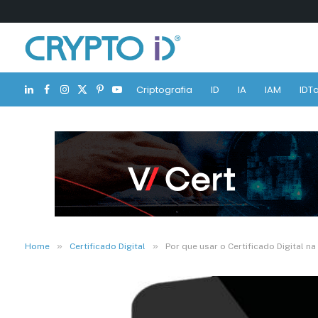
Criptografia
ID
IA
IAM
IDTa
LinkedIn
Facebook
Instagram
X
Pinterest
YouTube
(Twitter)
»
»
Home
Certificado Digital
Por que usar o Certificado Digital n