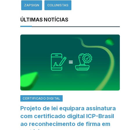
ZAPSIGN
COLUNISTAS
ÚLTIMAS NOTÍCIAS
CERTIFICADO DIGITAL
Projeto de lei equipara assinatura
com certificado digital ICP-Brasil
ao reconhecimento de firma em