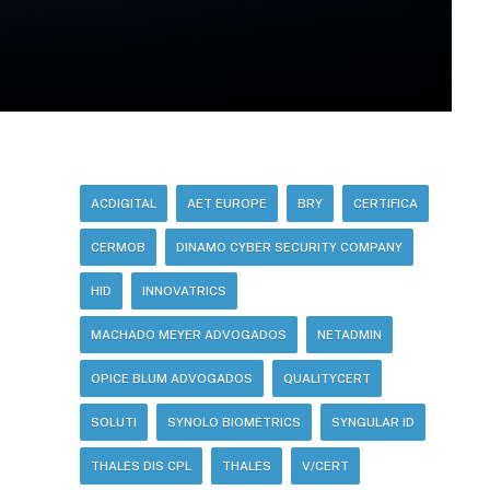
ACDIGITAL
AET EUROPE
BRY
CERTIFICA
CERMOB
DINAMO CYBER SECURITY COMPANY
HID
INNOVATRICS
MACHADO MEYER ADVOGADOS
NETADMIN
OPICE BLUM ADVOGADOS
QUALITYCERT
SOLUTI
SYNOLO BIOMETRICS
SYNGULAR ID
THALES DIS CPL
THALES
V/CERT