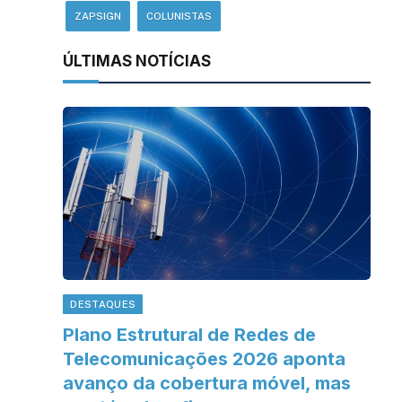
ZAPSIGN
COLUNISTAS
ÚLTIMAS NOTÍCIAS
DESTAQUES
Plano Estrutural de Redes de
Telecomunicações 2026 aponta
avanço da cobertura móvel, mas