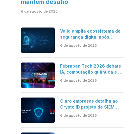
mantém desafio
6 de agosto de 2026
Valid amplia ecossistema de
segurança digital após
aquisições da HST e Diazero
6 de agosto de 2026
Febraban Tech 2026 debate
IA, computação quântica e os
novos desafios da tecnologia
6 de agosto de 2026
bancária
Claro empresas detalha ao
Crypto ID projeto de SIEM
com Microsoft Sentinel, IA e
6 de agosto de 2026
resposta automatizada