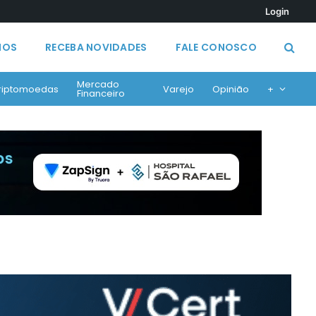
Login
MOS
RECEBA NOVIDADES
FALE CONOSCO
Mercado
riptomoedas
Varejo
Opinião
+
Financeiro