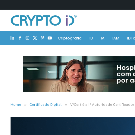
Criptografia
ID
IA
IAM
IDTa
LinkedIn
Facebook
Instagram
X
Pinterest
YouTube
(Twitter)
»
»
Home
Certificado Digital
V/Cert é a 1ª Autoridade Certificadora