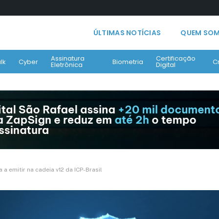
ÚLTIMAS NOTÍCIAS
QUEM SO
Assinatura
Certificação
lk
Cyber
Biometria
C
Eletrônica
Digital
 a emitir na cadeia v12 da ICP-Brasil