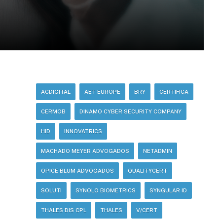
ACDIGITAL
AET EUROPE
BRY
CERTIFICA
CERMOB
DINAMO CYBER SECURITY COMPANY
HID
INNOVATRICS
MACHADO MEYER ADVOGADOS
NETADMIN
OPICE BLUM ADVOGADOS
QUALITYCERT
SOLUTI
SYNOLO BIOMETRICS
SYNGULAR ID
THALES DIS CPL
THALES
V/CERT