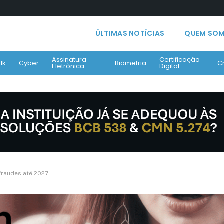
ÚLTIMAS NOTÍCIAS
QUEM SO
Assinatura
Certificação
lk
Cyber
Biometria
C
Eletrônica
Digital
fraudes até 2027