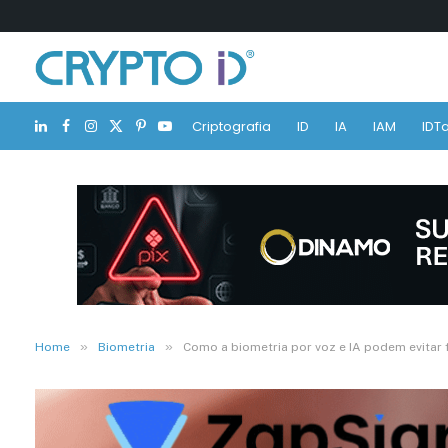
Criptografia
ID
IA
IAM
IDTa
LinkedIn
Facebook
Instagram
X
Pinterest
YouTube
(Twitter)
»
»
Home
Biometria
Como a biometria por voz e IA podem evitar 