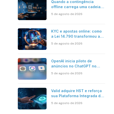
Quando a contingência
offline carrega uma cadeia
de confiança
5 de agosto de 2026
KYC e apostas online: como
a Lei 14.790 transformou a
verificação de identidade no
5 de agosto de 2026
mercado brasileiro
OpenAI inicia piloto de
anúncios no ChatGPT no
Brasil
5 de agosto de 2026
Valid adquire HST e reforça
sua Plataforma Integrada de
Segurança Digital
5 de agosto de 2026