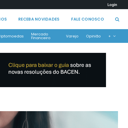
Login
MOS
RECEBA NOVIDADES
FALE CONOSCO
Mercado
riptomoedas
Varejo
Opinião
+
Financeiro