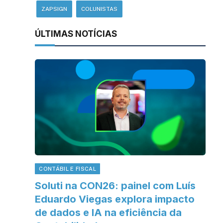
ZAPSIGN
COLUNISTAS
ÚLTIMAS NOTÍCIAS
CONTÁBIL E FISCAL
Soluti na CON26: painel com Luís
Eduardo Viegas explora impacto
de dados e IA na eficiência da