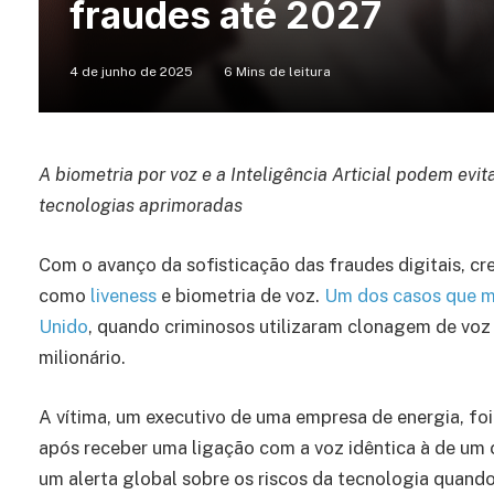
fraudes até 2027
4 de junho de 2025
6 Mins de leitura
A biometria por voz e a Inteligência Articial podem evi
tecnologias aprimoradas
Com o avanço da sofisticação das fraudes digitais, cr
como
liveness
e biometria de voz.
Um dos casos que m
Unido
, quando criminosos utilizaram clonagem de voz p
milionário.
A vítima, um executivo de uma empresa de energia, foi
após receber uma ligação com a voz idêntica à de um
um alerta global sobre os riscos da tecnologia quando