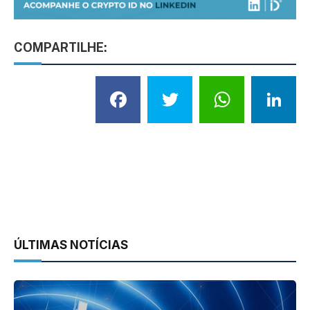
COMPARTILHE:
Facebook
Twitter
What
L
ÚLTIMAS NOTÍCIAS