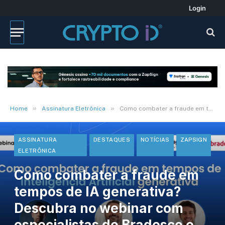
Login
»
»
Home
Assinatura Eletrônica
Como combater a fraude em tempos de IA generativa? Descubra no webinar com especialistas do Bradesco e da ZapSign
ASSINATURA
DESTAQUES
NOTÍCIAS
ZAPSIGN
ELETRÔNICA
Como combater a fraude em
tempos de IA generativa?
Descubra no webinar com
especialistas do Bradesco e