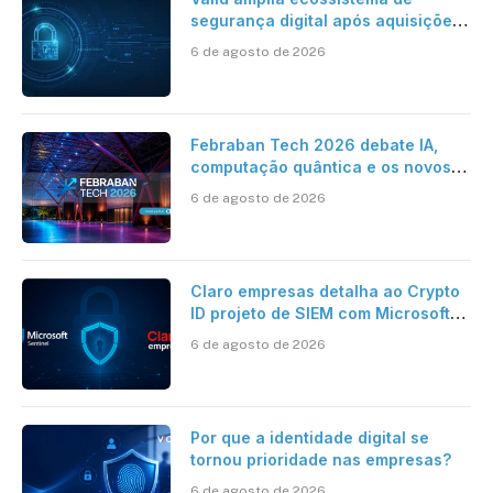
segurança digital após aquisições
da HST e Diazero
6 de agosto de 2026
Febraban Tech 2026 debate IA,
computação quântica e os novos
desafios da tecnologia bancária
6 de agosto de 2026
Claro empresas detalha ao Crypto
ID projeto de SIEM com Microsoft
Sentinel, IA e resposta
6 de agosto de 2026
automatizada
Por que a identidade digital se
tornou prioridade nas empresas?
6 de agosto de 2026