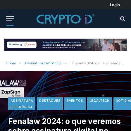
Login
»
»
Home
Assinatura Eletrônica
Fenalaw 2024: o que veremos sobre assinatura digital no evento
ASSINATURA
DESTAQUES
EVENTOS
LEGALTECH
NOTÍCIA
ELETRÔNICA
Fenalaw 2024: o que veremos
sobre assinatura digital no