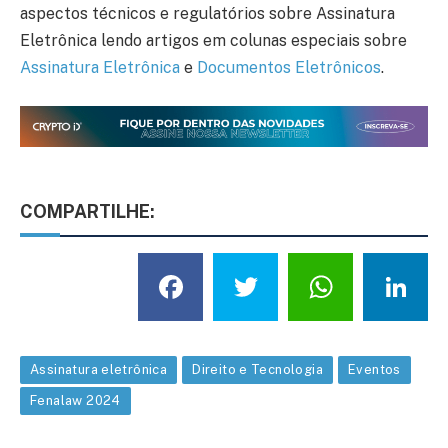
aspectos técnicos e regulatórios sobre Assinatura
Eletrônica lendo artigos em colunas especiais sobre
Assinatura Eletrônica
e
Documentos Eletrônicos
.
COMPARTILHE:
Facebook
Twitter
What
L
Assinatura eletrônica
Direito e Tecnologia
Eventos
Fenalaw 2024