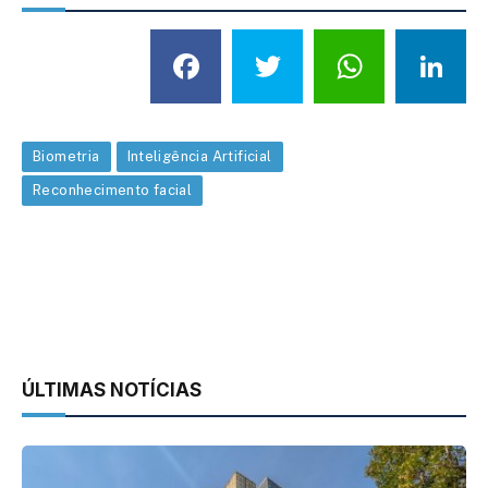
Facebook
Twitter
What
L
Biometria
Inteligência Artificial
Reconhecimento facial
ÚLTIMAS NOTÍCIAS