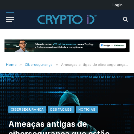
Login
»
»
Home
Cibersegurança
Ameaças antigas de cibersegurança que estão gerando novas disrupções
CIBERSEGURANÇA
DESTAQUES
NOTÍCIAS
Ameaças antigas de
cibersegurança que estão