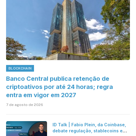
BLOCKCHAIN
Banco Central publica retenção de
criptoativos por até 24 horas; regra
entra em vigor em 2027
7 de agosto de 2026
ID Talk | Fabio Plein, da Coinbase,
debate regulação, stablecoins e