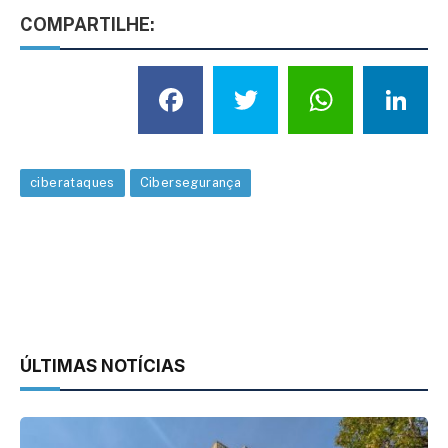
COMPARTILHE:
Facebook
Twitter
What
L
ciberataques
Cibersegurança
ÚLTIMAS NOTÍCIAS