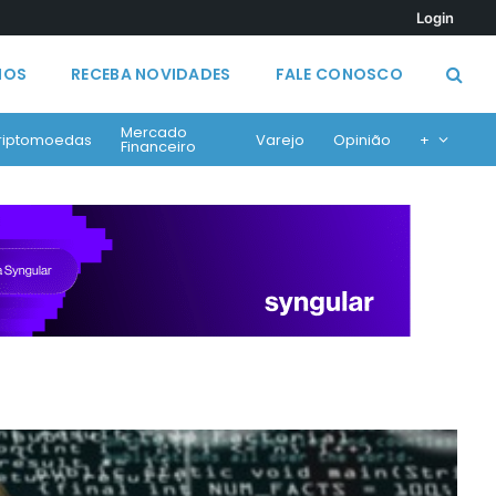
Login
MOS
RECEBA NOVIDADES
FALE CONOSCO
Mercado
riptomoedas
Varejo
Opinião
+
Financeiro