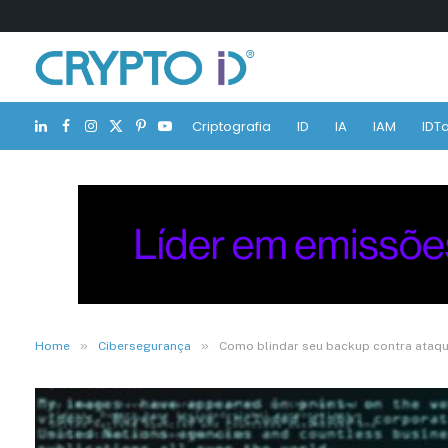
Criptografia
ID
IA
IAM
IDTa
LinkedIn
Facebook
Instagram
X
Pinterest
YouTube
(Twitter)
»
»
Home
Cibersegurança
Como blindar seu backup contra ataq