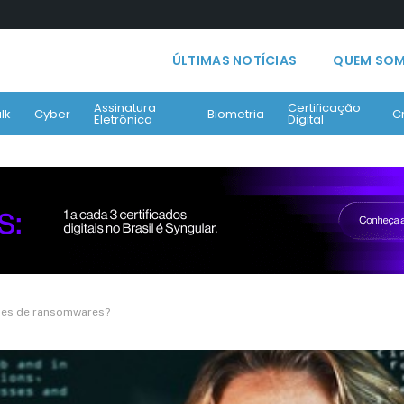
ÚLTIMAS NOTÍCIAS
QUEM SO
Assinatura
Certificação
lk
Cyber
Biometria
C
Eletrônica
Digital
ues de ransomwares?