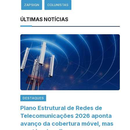
ZAPSIGN
COLUNISTAS
ÚLTIMAS NOTÍCIAS
DESTAQUES
Plano Estrutural de Redes de
Telecomunicações 2026 aponta
avanço da cobertura móvel, mas