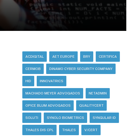
ACDIGITAL
AET EUROPE
BRY
CERTIFICA
CERMOB
DINAMO CYBER SECURITY COMPANY
HID
INNOVATRICS
MACHADO MEYER ADVOGADOS
NETADMIN
OPICE BLUM ADVOGADOS
QUALITYCERT
SOLUTI
SYNOLO BIOMETRICS
SYNGULAR ID
THALES DIS CPL
THALES
V/CERT