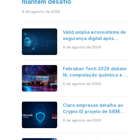
mantém desafio
6 de agosto de 2026
Valid amplia ecossistema de
segurança digital após
aquisições da HST e Diazero
6 de agosto de 2026
Febraban Tech 2026 debate
IA, computação quântica e os
novos desafios da tecnologia
6 de agosto de 2026
bancária
Claro empresas detalha ao
Crypto ID projeto de SIEM
com Microsoft Sentinel, IA e
6 de agosto de 2026
resposta automatizada