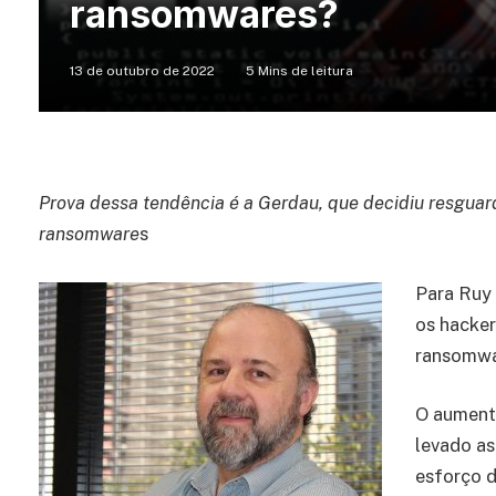
ransomwares?
13 de outubro de 2022
5 Mins de leitura
Prova dessa tendência é a Gerdau, que decidiu resguar
ransomware
s
Para Ruy
os hacke
ransomwa
O aument
levado as
esforço d