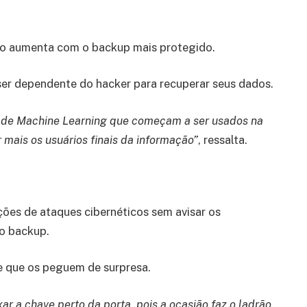
ão aumenta com o backup mais protegido.
r dependente do hacker para recuperar seus dados.
os de Machine Learning que começam a ser usados na
mais os usuários finais da informação”
, ressalta.
ações de ataques cibernéticos sem avisar os
do backup.
e que os peguem de surpresa.
ar a chave perto da porta, pois a ocasião faz o ladrão.