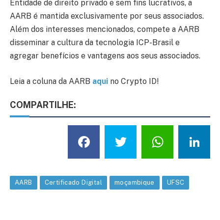
Entidade de direito privado e sem fins lucrativos, a
AARB é mantida exclusivamente por seus associados.
Além dos interesses mencionados, compete a AARB
disseminar a cultura da tecnologia ICP-Brasil e
agregar benefícios e vantagens aos seus associados.
Leia a coluna da AARB
aqui
no Crypto ID!
COMPARTILHE:
Facebook
Twitter
What
L
AARB
Certificado Digital
moçambique
UFSC