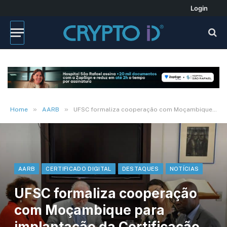
Login
»
»
Home
AARB
UFSC formaliza cooperação com Moçambique para implantação da Certificação Digital no país
AARB
CERTIFICADO DIGITAL
DESTAQUES
NOTÍCIAS
UFSC formaliza cooperação
com Moçambique para
implantação da Certificação