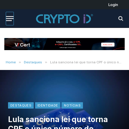
Login
»
»
Home
Destaques
Lula sanciona lei que torna CPF o único número de identificação geral no País
DESTAQUES
IDENTIDADE
NOTÍCIAS
Lula sanciona lei que torna
CPF o único número de