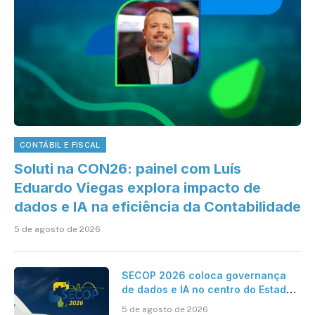
CONTÁBIL E FISCAL
Soluti na CON26: painel com Luís
Eduardo Viegas explora impacto de
dados e IA na eficiência da Contabilidade
5 de agosto de 2026
SECOP 2026 coloca governança
de dados e IA no centro do Estado
inteligente
5 de agosto de 2026