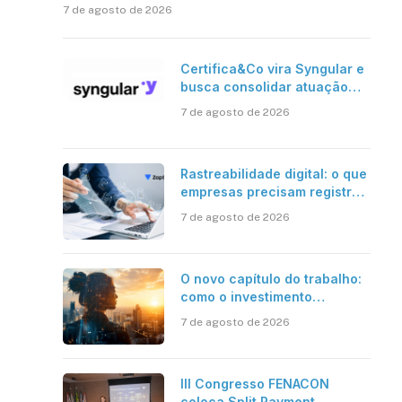
7 de agosto de 2026
Certifica&Co vira Syngular e
busca consolidar atuação
além da certificação digital
7 de agosto de 2026
Rastreabilidade digital: o que
empresas precisam registrar
em jornadas digitais?
7 de agosto de 2026
O novo capítulo do trabalho:
como o investimento
bilionário em pesquisa
7 de agosto de 2026
científica revela a
verdadeira era da
inteligência artificial
III Congresso FENACON
coloca Split Payment,