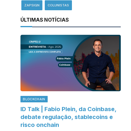
ZAPSIGN
COLUNISTAS
ÚLTIMAS NOTÍCIAS
BLOCKCHAIN
ID Talk | Fabio Plein, da Coinbase,
debate regulação, stablecoins e
risco onchain