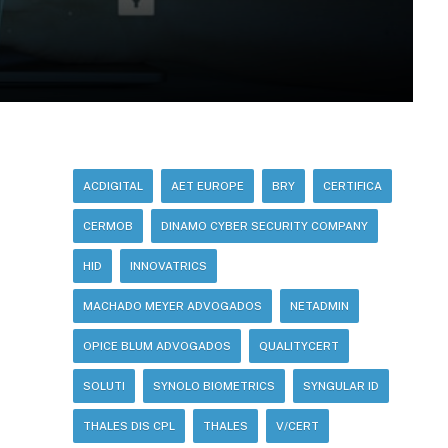
ACDIGITAL
AET EUROPE
BRY
CERTIFICA
CERMOB
DINAMO CYBER SECURITY COMPANY
HID
INNOVATRICS
MACHADO MEYER ADVOGADOS
NETADMIN
OPICE BLUM ADVOGADOS
QUALITYCERT
SOLUTI
SYNOLO BIOMETRICS
SYNGULAR ID
THALES DIS CPL
THALES
V/CERT