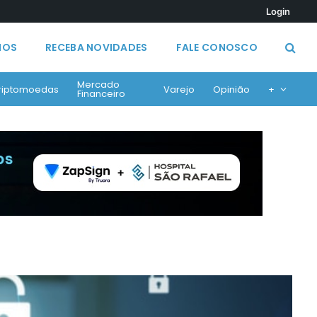
Login
MOS
RECEBA NOVIDADES
FALE CONOSCO
Mercado
riptomoedas
Varejo
Opinião
+
Financeiro