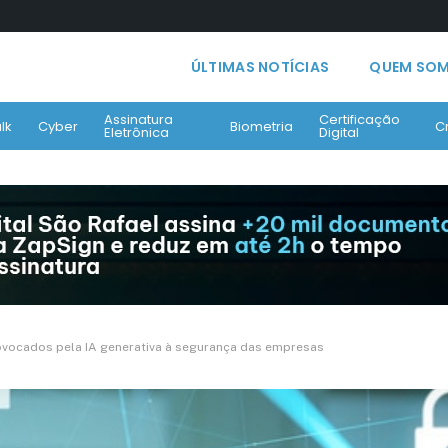
ÚLTIMAS NOTÍCIAS
QUEM SO
Assinatura
Certificação
lk
Cyber
Biometria
C
Eletrônica
Digital
rovocados pela IA generativa à segurança das empresas