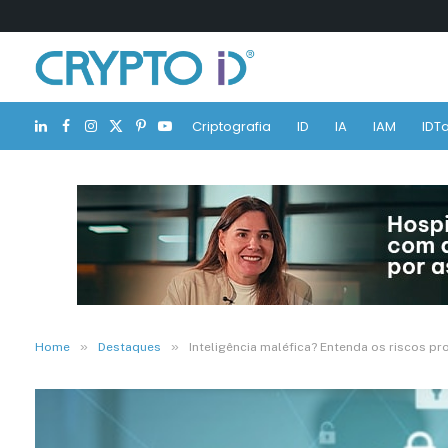
Criptografia
ID
IA
IAM
IDTa
LinkedIn
Facebook
Instagram
X
Pinterest
YouTube
(Twitter)
»
»
Home
Destaques
Inteligência maléfica? Entenda os riscos p