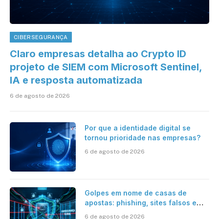
CIBERSEGURANÇA
Claro empresas detalha ao Crypto ID
projeto de SIEM com Microsoft Sentinel,
IA e resposta automatizada
6 de agosto de 2026
Por que a identidade digital se
tornou prioridade nas empresas?
6 de agosto de 2026
Golpes em nome de casas de
apostas: phishing, sites falsos e
como se proteger
6 de agosto de 2026