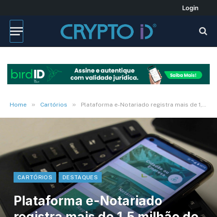
Login
»
»
Home
Cartórios
Plataforma e-Notariado registra mais de 1,5 milhão de atos on-line em três anos
CARTÓRIOS
DESTAQUES
Plataforma e-Notariado
registra mais de 1,5 milhão de