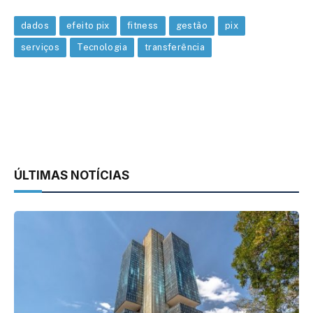
dados
efeito pix
fitness
gestão
pix
serviços
Tecnologia
transferência
ÚLTIMAS NOTÍCIAS