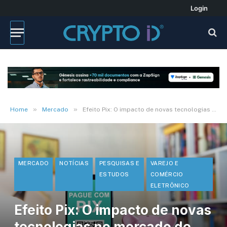
Login
»
»
Home
Mercado
Efeito Pix: O impacto de novas tecnologias no mercado de plataformas de gestão
MERCADO
NOTÍCIAS
PESQUISAS E
VAREJO E
ESTUDOS
COMÉRCIO
ELETRÔNICO
Efeito Pix: O impacto de novas
tecnologias no mercado de