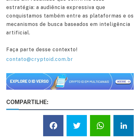
estratégia: a audiência expressiva que
conquistamos também entre as plataformas e os
mecanismos de busca baseados em inteligência
artificial.
Faça parte desse contexto!
contato@cryptoid.com.br
COMPARTILHE:
Facebook
Twitter
What
L