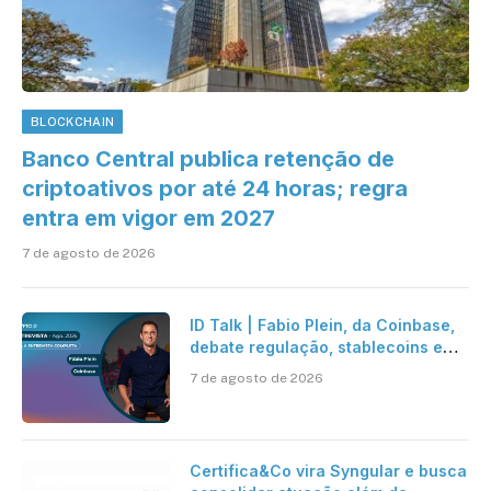
BLOCKCHAIN
Banco Central publica retenção de
criptoativos por até 24 horas; regra
entra em vigor em 2027
7 de agosto de 2026
ID Talk | Fabio Plein, da Coinbase,
debate regulação, stablecoins e
risco onchain
7 de agosto de 2026
Certifica&Co vira Syngular e busca