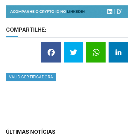
COMPARTILHE:
Facebook
Twitter
What
L
VALID CERTIFICADORA
ÚLTIMAS NOTÍCIAS