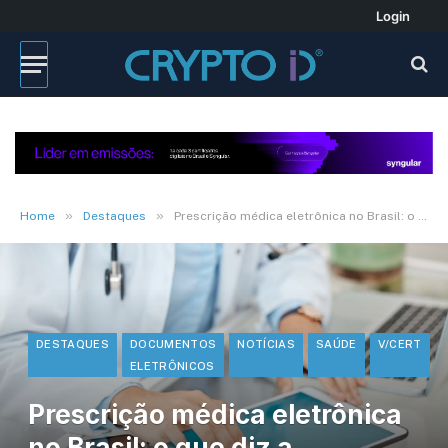
Login
»
»
Home
Destaques
Prescrição médica eletrônica no Brasil: o que diz a legislação?
DESTAQUES
DOCUMENTOS
NOTÍCIAS
SAÚDE
V/CERT
ELETRÔNICOS
Prescrição médica eletrônica
no Brasil: o que diz a