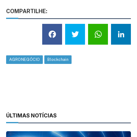
COMPARTILHE:
Facebook
Twitter
What
L
AGRONEGÓCIO
Blockchain
ÚLTIMAS NOTÍCIAS