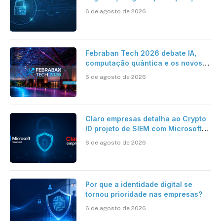
da HST e Diazero
6 de agosto de 2026
Febraban Tech 2026 debate IA,
computação quântica e os novos
desafios da tecnologia bancária
6 de agosto de 2026
Claro empresas detalha ao Crypto
ID projeto de SIEM com Microsoft
Sentinel, IA e resposta
6 de agosto de 2026
automatizada
Por que a identidade digital se
tornou prioridade nas empresas?
6 de agosto de 2026