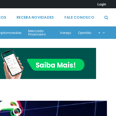
Login
MOS
RECEBA NOVIDADES
FALE CONOSCO
Mercado
riptomoedas
Varejo
Opinião
+
Financeiro