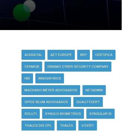
ACDIGITAL
AET EUROPE
BRY
CERTIFICA
CERMOB
DINAMO CYBER SECURITY COMPANY
HID
INNOVATRICS
MACHADO MEYER ADVOGADOS
NETADMIN
OPICE BLUM ADVOGADOS
QUALITYCERT
SOLUTI
SYNOLO BIOMETRICS
SYNGULAR ID
THALES DIS CPL
THALES
V/CERT