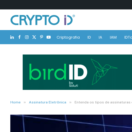
Criptografia
ID
IA
IAM
IDTa
LinkedIn
Facebook
Instagram
X
Pinterest
YouTube
(Twitter)
»
»
Home
Assinatura Eletrônica
Entenda os tipos de assinaturas 