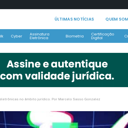
ÚLTIMAS NOTÍCIAS
QUEM SO
Assinatura
Certificação
lk
Cyber
Biometria
C
Eletrônica
Digital
eletrônicas no âmbito jurídico. Por Marcelo Sasso Gonzalez