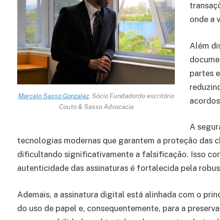
transaçõ
onde a v
Além di
documen
partes 
reduzind
Marcelo Sasso Gonzalez
, Sócio Fundadordo escritório
acordos 
Couto & Sasso Advocacia
A segur
tecnologias modernas que garantem a proteção das ch
dificultando significativamente a falsificação. Isso co
autenticidade das assinaturas é fortalecida pela rob
Ademais, a assinatura digital está alinhada com o prin
do uso de papel e, consequentemente, para a preserv