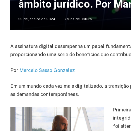
âmbito jurídico. Por M
22 de janeiro de 2024
6 Mins de leitura
A assinatura digital desempenha um papel fundamenta
proporcionando uma série de benefícios que contribuem
Por
Marcelo Sasso Gonzalez
Em um mundo cada vez mais digitalizado, a transição 
as demandas contemporâneas.
Primeira
integri
foi alte