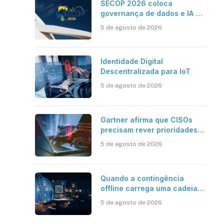
SECOP 2026 coloca
governança de dados e IA no
centro do Estado inteligente
5 de agosto de 2026
Identidade Digital
Descentralizada para IoT
5 de agosto de 2026
Gartner afirma que CISOs
precisam rever prioridades
em segurança cibernética
5 de agosto de 2026
para enfrentar os desafios
impostos pela Inteligência
Artificial
Quando a contingência
offline carrega uma cadeia
de confiança
5 de agosto de 2026