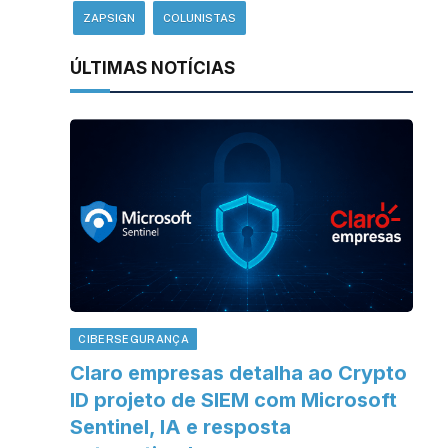
ZAPSIGN
COLUNISTAS
ÚLTIMAS NOTÍCIAS
CIBERSEGURANÇA
Claro empresas detalha ao Crypto
ID projeto de SIEM com Microsoft
Sentinel, IA e resposta