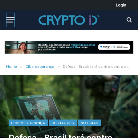
Login
»
»
Home
Cibersegurança
Defesa – Brasil terá centro contra ataques cibernéticos
CIBERSEGURANÇA
DESTAQUES
NOTÍCIAS
Defesa – Brasil terá centro