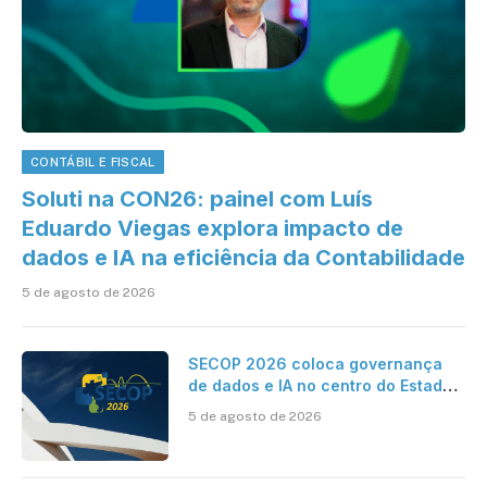
CONTÁBIL E FISCAL
Soluti na CON26: painel com Luís
Eduardo Viegas explora impacto de
dados e IA na eficiência da Contabilidade
5 de agosto de 2026
SECOP 2026 coloca governança
de dados e IA no centro do Estado
inteligente
5 de agosto de 2026