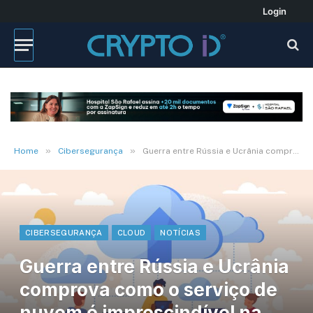
Login
»
»
Home
Cibersegurança
Guerra entre Rússia e Ucrânia comprova como o serviço de nuvem é imprescindível na cibersegurança
CIBERSEGURANÇA
CLOUD
NOTÍCIAS
Guerra entre Rússia e Ucrânia
comprova como o serviço de
nuvem é imprescindível na