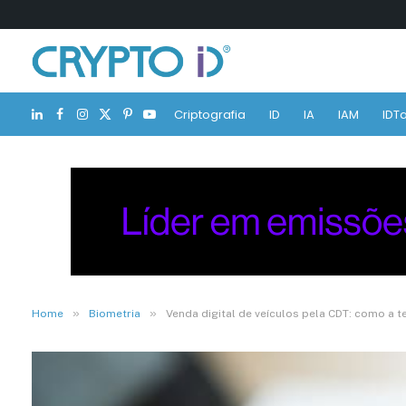
Criptografia
ID
IA
IAM
IDTa
LinkedIn
Facebook
Instagram
X
Pinterest
YouTube
(Twitter)
»
»
Home
Biometria
Venda digital de veículos pela CDT: como a 