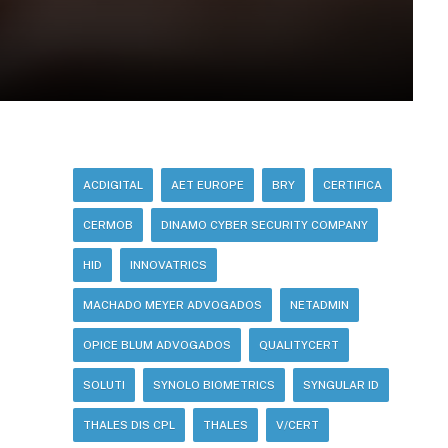
ACDIGITAL
AET EUROPE
BRY
CERTIFICA
CERMOB
DINAMO CYBER SECURITY COMPANY
HID
INNOVATRICS
MACHADO MEYER ADVOGADOS
NETADMIN
OPICE BLUM ADVOGADOS
QUALITYCERT
SOLUTI
SYNOLO BIOMETRICS
SYNGULAR ID
THALES DIS CPL
THALES
V/CERT