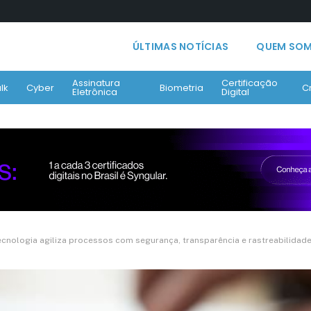
ÚLTIMAS NOTÍCIAS
QUEM SO
Assinatura
Certificação
lk
Cyber
Biometria
C
Eletrônica
Digital
tecnologia agiliza processos com segurança, transparência e rastreabilidad