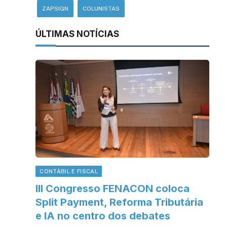
ZAPSIGN
COLUNISTAS
ÚLTIMAS NOTÍCIAS
CONTÁBIL E FISCAL
III Congresso FENACON coloca
Split Payment, Reforma Tributária
e IA no centro dos debates