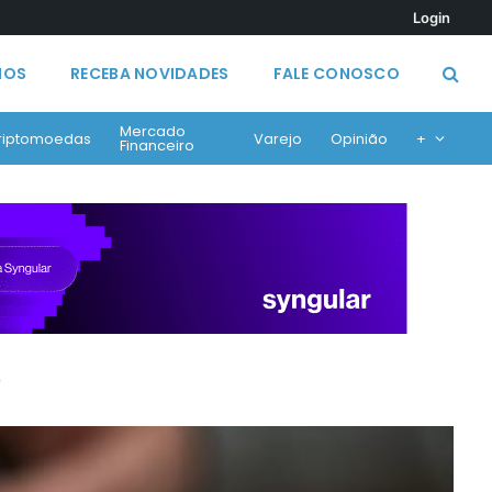
Login
MOS
RECEBA NOVIDADES
FALE CONOSCO
Mercado
riptomoedas
Varejo
Opinião
+
Financeiro
e